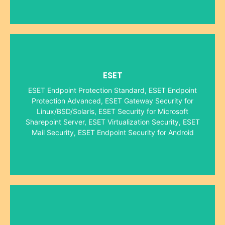
distributeurs in meer dan 180 landen.
ESET
Buenos Aires, Praag, Krakau en Singapore en
beursgenoteerd en heeft vestigingen in San Diego,
ESET Endpoint Protection Standard, ESET Endpoint
bedrijf in 2008, 2009 en 2010. ESET is
Protection Advanced, ESET Gateway Security for
uitgeroepen tot het meest succesvolle Slowaakse
Linux/BSD/Solaris, ESET Security for Microsoft
particuliere ondernemingen. Het bedrijf werd
Sharepoint Server, ESET Virtualization Security, ESET
werd opgericht in 1992 na een fusie van twee
het hoofdkantoor heeft in Bratislava, Slowakije. Het
Mail Security, ESET Endpoint Security for Android
ESET is een beveiligingsbedrijf in de IT-sector dat
onderweg bent.
problemen vanaf je mobiele apparaat terwijl je