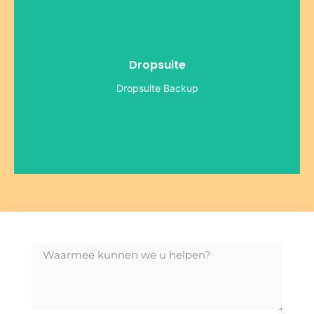
omslachtige
365 & Email Zonder verborgen kosten of
de hele wereld.Dropsuite Cloud Backup for Office
Dropsuite
Dropsuite 2 miljard backups uit voor bedrijven over
nooit gegevens te laten verliezen. Per dag voert
Dropsuite Backup
groot en klein. Dropsuite’s missie is om organisaties
to-use cloud backup oplossingen voor bedrijven,
Dropsuite ontwikkelt veilige, schaalbare en easy-