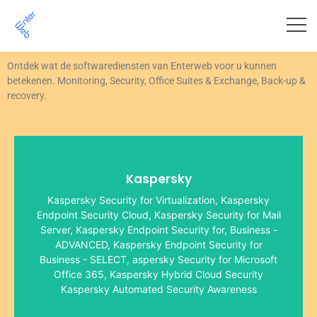
DE
INHOUD
Ontdek wat de softwarediensten van Enterweb voor u kunnen
betekenen. Monitoring, Security, Office Suites & Exchange, Back-up &
recovery.
Kaspersky
zien dan de markt in het algemeen.
Kaspersky Security for Virtualization, Kaspersky
marktpositie voortdurend en laat betere groeicijfers
Endpoint Security Cloud, Kaspersky Security for Mail
antivirusprogramma's. Kaspersky Lab verbetert zijn
Server, Kaspersky Endpoint Security for, Business -
toonaangevende leveranciers van
ADVANCED, Kaspersky Endpoint Security for
een stevige positie in de wereldwijde top vier van
Business - SELECT, aspersky Security for Microsoft
beveiligingsbedrijven wereldwijd. Het bedrijf heeft
Kaspersky Lab is een van de snelst groeiende IT-
Office 365, Kaspersky Hybrid Cloud Security
Kaspersky Automated Security Awareness