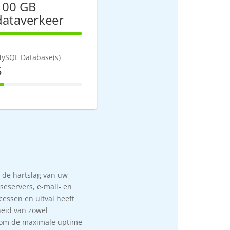
100 GB
dataverkeer
100% Complete
ySQL Database(s)
5
10% Complete
s de hartslag van uw
eservers, e-mail- en
essen en uitval heeft
heid van zowel
s om de maximale uptime