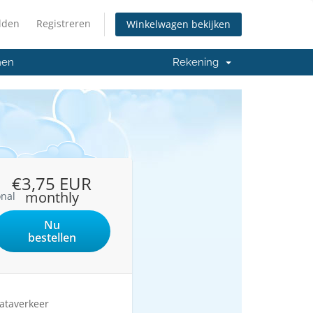
lden
Registreren
Winkelwagen bekijken
men
Rekening
€3,75 EUR
monthly
onal
Nu
bestellen
ataverkeer