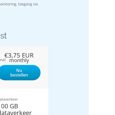
monitoring, toegang via
st
€3,75 EUR
monthly
onal
Nu
bestellen
ataverkeer
100 GB
dataverkeer