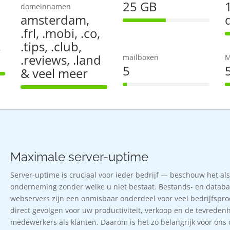
25 GB
domeinnamen
amsterdam,
50% Complete
.frl, .mobi, .co,
,
.tips, .club,
.reviews, .land
mailboxen
M
5
& veel meer
te
5% Complete
100% Complete
Maximale server-uptime
Server-uptime is cruciaal voor ieder bedrijf — beschouw het al
onderneming zonder welke u niet bestaat. Bestands- en databas
webservers zijn een onmisbaar onderdeel voor veel bedrijfsproc
direct gevolgen voor uw productiviteit, verkoop en de tevreden
medewerkers als klanten. Daarom is het zo belangrijk voor on