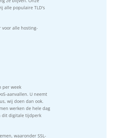
ng ze blijven. Onze
j alle populaire TLD's
 voor alle hosting-
n per week
DoS-aanvallen. U neemt
us, wij doen dan ook.
emen werken de hele dag
dit digitale tijdperk
stemen, waaronder SSL-