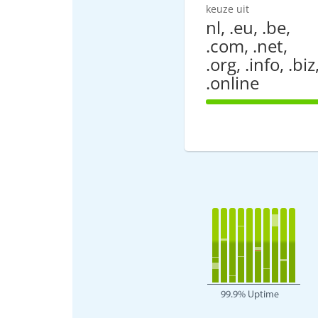
keuze uit
nl, .eu, .be,
.com, .net,
.org, .info, .biz
.online
100% Comple