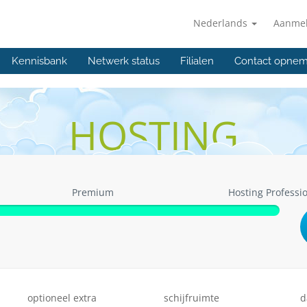
Nederlands
Aanme
Kennisbank
Netwerk status
Filialen
Contact opne
HOSTING
Premium
Hosting Professi
optioneel extra
schijfruimte
d