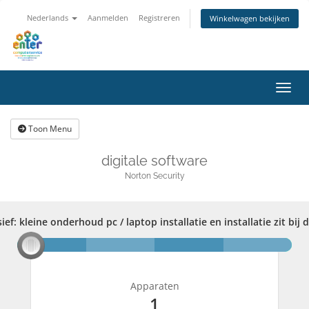
Nederlands
Aanmelden
Registreren
Winkelwagen bekijken
Navig
Toon Menu
digitale software
Norton Security
f: kleine onderhoud pc / laptop installatie en installatie zit bij de
f: kleine onderhoud pc / laptop installatie en installatie zit bij de 
Norton Security Premium + Backup 25 GB 10
Apparaten
1