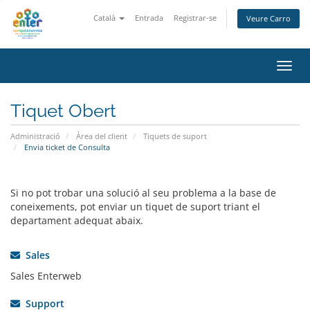
Català
Entrada
Registrar-se
Veure Carro
Canvi
Tiquet Obert
Administració
Àrea del client
Tiquets de suport
Envia ticket de Consulta
Si no pot trobar una solució al seu problema a la base de
coneixements, pot enviar un tiquet de suport triant el
departament adequat abaix.
Sales
Sales Enterweb
Support